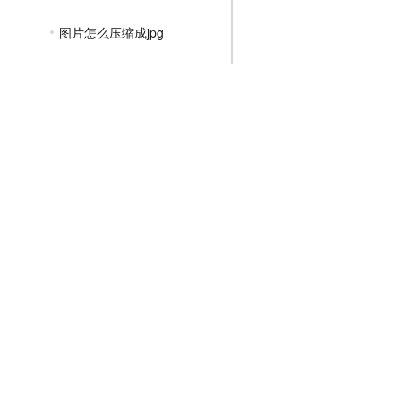
图片怎么压缩成jpg
怎么把图片压缩成jpg格式
照片怎么压缩成jpg文件
如何把jpg图片压缩变小
jpg压缩图片文件大小在线
PNG压缩教程
JPGE压缩教程
文件压缩教程