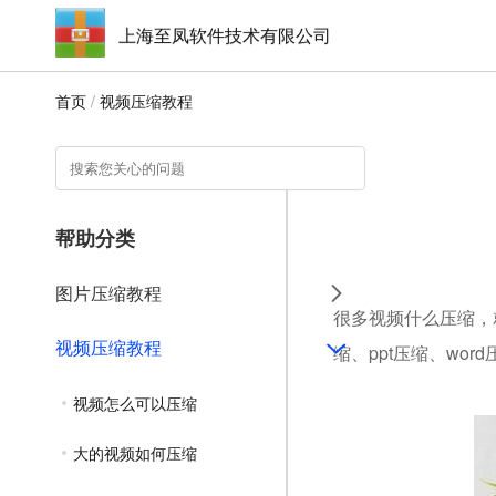
上海至凤软件技术有限公司
首页
/
视频压缩教程
帮助分类
图片压缩教程
很多视频什么压缩，就
视频压缩教程
缩、ppt压缩、wo
视频怎么可以压缩
大的视频如何压缩