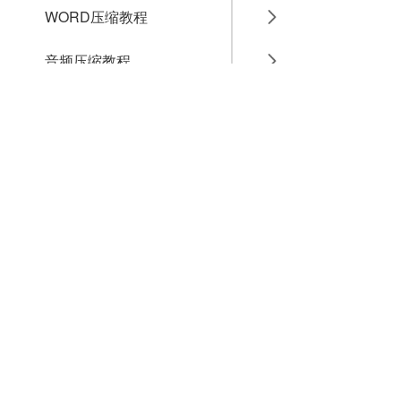
WORD压缩教程
音频压缩教程
GIF压缩教程
MP4压缩教程
JPG压缩教程
PNG压缩教程
JPGE压缩教程
文件压缩教程