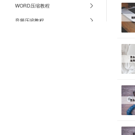
WORD压缩教程
音频压缩教程
GIF压缩教程
MP4压缩教程
JPG压缩教程
PNG压缩教程
JPGE压缩教程
文件压缩教程