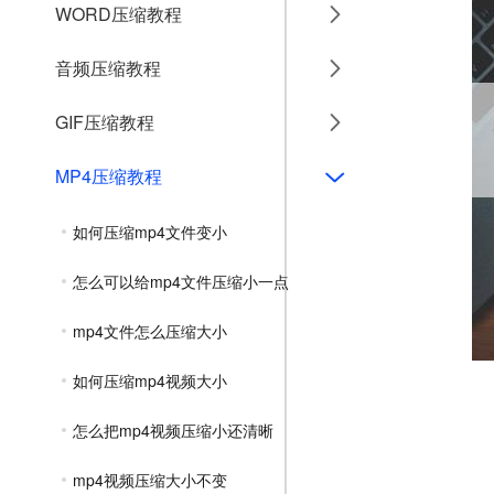
WORD压缩教程
音频压缩教程
GIF压缩教程
MP4压缩教程
如何压缩mp4文件变小
怎么可以给mp4文件压缩小一点
mp4文件怎么压缩大小
如何压缩mp4视频大小
怎么把mp4视频压缩小还清晰
mp4视频压缩大小不变