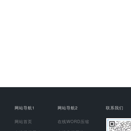
网站导航1
网站导航2
联系我们
网站首页
在线WORD压缩